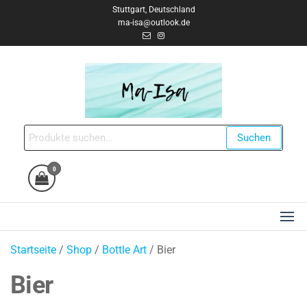
Zum
Stuttgart, Deutschland
ma-isa@outlook.de
Inhalt
springen
Ma-Isa Creates
Handgemacht & Einzigartig
Suche
Suchen
nach:
0
Startseite
/
Shop
/
Bottle Art
/ Bier
Bier