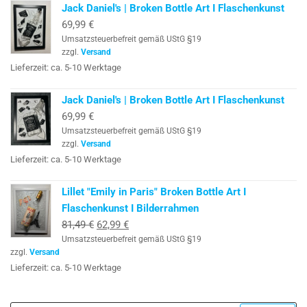
Jack Daniel's | Broken Bottle Art I Flaschenkunst
69,99
€
Umsatzsteuerbefreit gemäß UStG §19
zzgl.
Versand
Lieferzeit: ca. 5-10 Werktage
Jack Daniel's | Broken Bottle Art I Flaschenkunst
69,99
€
Umsatzsteuerbefreit gemäß UStG §19
zzgl.
Versand
Lieferzeit: ca. 5-10 Werktage
Lillet "Emily in Paris" Broken Bottle Art I
Flaschenkunst I Bilderrahmen
Ursprünglicher
Aktueller
81,49
€
62,99
€
Umsatzsteuerbefreit gemäß UStG §19
Preis
Preis
zzgl.
Versand
war:
ist:
Lieferzeit: ca. 5-10 Werktage
81,49 €
62,99 €.