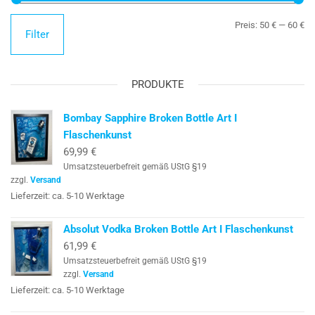
Mi
Ma
Preis:
50 €
—
60 €
Filter
Pr
Pr
PRODUKTE
Bombay Sapphire Broken Bottle Art I
Flaschenkunst
69,99
€
Umsatzsteuerbefreit gemäß UStG §19
zzgl.
Versand
Lieferzeit: ca. 5-10 Werktage
Absolut Vodka Broken Bottle Art I Flaschenkunst
61,99
€
Umsatzsteuerbefreit gemäß UStG §19
zzgl.
Versand
Lieferzeit: ca. 5-10 Werktage