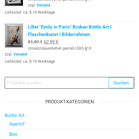
zzgl.
Versand
Lieferzeit: ca. 5-10 Werktage
Lillet "Emily in Paris" Broken Bottle Art I
Flaschenkunst I Bilderrahmen
Ursprünglicher
Aktueller
81,49
€
62,99
€
Umsatzsteuerbefreit gemäß UStG §19
Preis
Preis
zzgl.
Versand
war:
ist:
Lieferzeit: ca. 5-10 Werktage
81,49 €
62,99 €.
Suche
Suchen
nach:
PRODUKT-KATEGORIEN
Bottle Art
Aperitif
Bier