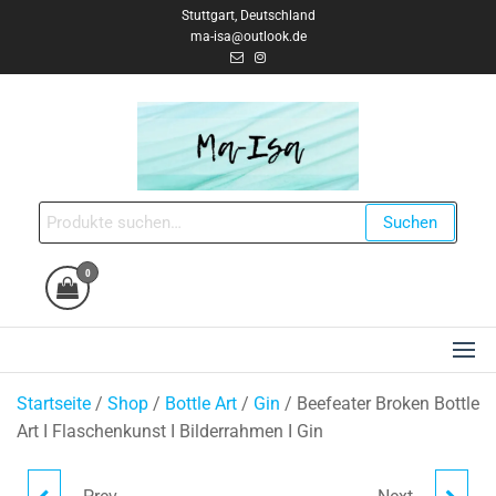
Zum
Stuttgart, Deutschland
ma-isa@outlook.de
Inhalt
springen
Ma-Isa Creates
Handgemacht & Einzigartig
Suche
Suchen
nach:
0
Startseite
/
Shop
/
Bottle Art
/
Gin
/ Beefeater Broken Bottle
Art I Flaschenkunst I Bilderrahmen I Gin