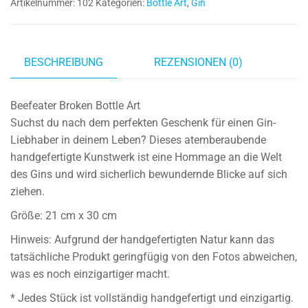
Artikelnummer:
102
Kategorien:
Bottle Art
,
Gin
I
Flaschenkunst
I
Bilderrahmen
BESCHREIBUNG
REZENSIONEN (0)
I
Gin
Beefeater Broken Bottle Art
Menge
Suchst du nach dem perfekten Geschenk für einen Gin-
Liebhaber in deinem Leben? Dieses atemberaubende
handgefertigte Kunstwerk ist eine Hommage an die Welt
des Gins und wird sicherlich bewundernde Blicke auf sich
ziehen.
Größe: 21 cm x 30 cm
Hinweis: Aufgrund der handgefertigten Natur kann das
tatsächliche Produkt geringfügig von den Fotos abweichen,
was es noch einzigartiger macht.
* Jedes Stück ist vollständig handgefertigt und einzigartig.