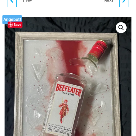
Prev
Next
ICHNUSA BROKEN
BERLINER LUFT BROKEN
BOTTLE ART I
BOTTLE ART I
Angebot!
Save
BILDERRAHMEN I
FLASCHENKUNST I
FLASCHENKUNST
BILDERRAHMEN