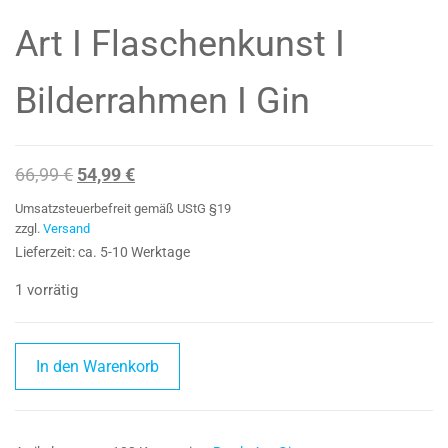
Art I Flaschenkunst I
Bilderrahmen I Gin
Ursprünglicher
Aktueller
66,99
€
54,99
€
Preis
Preis
Umsatzsteuerbefreit gemäß UStG §19
war:
ist:
zzgl.
Versand
Lieferzeit: ca. 5-10 Werktage
66,99 €
54,99 €.
1 vorrätig
Beefeater
In den Warenkorb
Broken
Bottle
Art