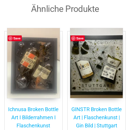
Ähnliche Produkte
Save
Save
Ichnusa Broken Bottle
GINSTR Broken Bottle
Art I Bilderrahmen I
Art | Flaschenkunst |
Flaschenkunst
Gin Bild | Stuttgart