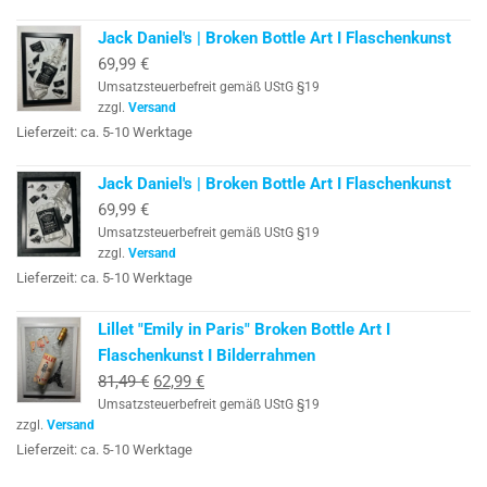
Jack Daniel's | Broken Bottle Art I Flaschenkunst
69,99
€
Umsatzsteuerbefreit gemäß UStG §19
zzgl.
Versand
Lieferzeit: ca. 5-10 Werktage
Jack Daniel's | Broken Bottle Art I Flaschenkunst
69,99
€
Umsatzsteuerbefreit gemäß UStG §19
zzgl.
Versand
Lieferzeit: ca. 5-10 Werktage
Lillet "Emily in Paris" Broken Bottle Art I
Flaschenkunst I Bilderrahmen
Ursprünglicher
Aktueller
81,49
€
62,99
€
Umsatzsteuerbefreit gemäß UStG §19
Preis
Preis
zzgl.
Versand
war:
ist:
Lieferzeit: ca. 5-10 Werktage
81,49 €
62,99 €.