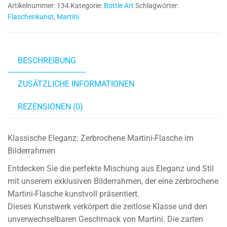
Artikelnummer:
134
Kategorie:
Bottle Art
Schlagwörter:
I
Flaschenkunst
,
Martini
Bilderrahmen
I
Flaschenkunst
Menge
BESCHREIBUNG
ZUSÄTZLICHE INFORMATIONEN
REZENSIONEN (0)
Klassische Eleganz: Zerbrochene Martini-Flasche im
Bilderrahmen
Entdecken Sie die perfekte Mischung aus Eleganz und Stil
mit unserem exklusiven Bilderrahmen, der eine zerbrochene
Martini-Flasche kunstvoll präsentiert.
Dieses Kunstwerk verkörpert die zeitlose Klasse und den
unverwechselbaren Geschmack von Martini. Die zarten