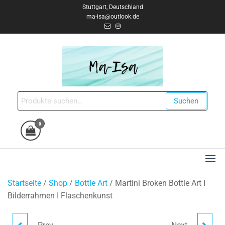
Zum
Stuttgart, Deutschland
ma-isa@outlook.de
Inhalt
springen
Ma-Isa Creates
Handgemacht & Einzigartig
Suche
Suchen
nach:
0
Startseite
/
Shop
/
Bottle Art
/ Martini Broken Bottle Art I
Bilderrahmen I Flaschenkunst