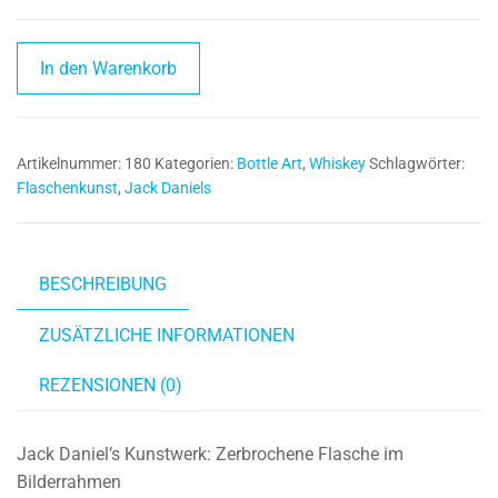
Jack
In den Warenkorb
Daniel's
|
Broken
Artikelnummer:
180
Kategorien:
Bottle Art
,
Whiskey
Schlagwörter:
Bottle
Flaschenkunst
,
Jack Daniels
Art
I
Flaschenkunst
Menge
BESCHREIBUNG
ZUSÄTZLICHE INFORMATIONEN
REZENSIONEN (0)
Jack Daniel’s Kunstwerk: Zerbrochene Flasche im
Bilderrahmen