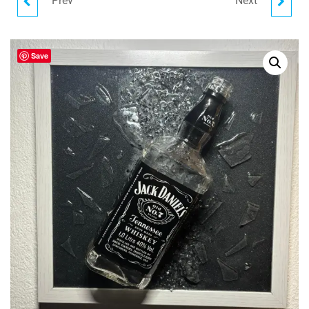
Prev
Next
JÄGERMEISTER BOTTLE
GIN MARE BROKEN
ART I FLASCHENKUNST I
BOTTLE ART I
Save
BILDERRAHMEN
FLASCHENKUNST I
BILDERRAHMEN