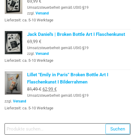
69,99
€
Umsatzsteuerbefreit gemäß UStG §19
zzgl.
Versand
Lieferzeit: ca. 5-10 Werktage
Jack Daniel's | Broken Bottle Art I Flaschenkunst
69,99
€
Umsatzsteuerbefreit gemäß UStG §19
zzgl.
Versand
Lieferzeit: ca. 5-10 Werktage
Lillet "Emily in Paris" Broken Bottle Art I
Flaschenkunst I Bilderrahmen
Ursprünglicher
Aktueller
81,49
€
62,99
€
Umsatzsteuerbefreit gemäß UStG §19
Preis
Preis
zzgl.
Versand
war:
ist:
Lieferzeit: ca. 5-10 Werktage
81,49 €
62,99 €.
Suche
Suchen
nach: