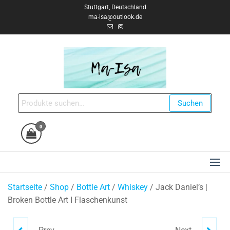
Zum
Stuttgart, Deutschland
ma-isa@outlook.de
Inhalt
springen
Ma-Isa Creates
Handgemacht & Einzigartig
Suche
Suchen
nach:
0
Startseite
/
Shop
/
Bottle Art
/
Whiskey
/ Jack Daniel’s |
Broken Bottle Art I Flaschenkunst