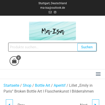
Zum
Stuttgart, Deutschland
ma-isa@outlook.de
Inhalt
springen
Ma-Isa Creates
Handgemacht & Einzigartig
Suche
Suchen
nach:
0
Startseite
/
Shop
/
Bottle Art
/
Aperitif
/ Lillet „Emily in
Paris“ Broken Bottle Art I Flaschenkunst I Bilderrahmen