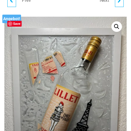
Prev
Next
POMMERY BOTTLE ART I
JACK DANIEL'S | BROKEN
FLASCHENKUNST I
BOTTLE ART I
Angebot!
Save
BILDERRAHMEN
FLASCHENKUNST