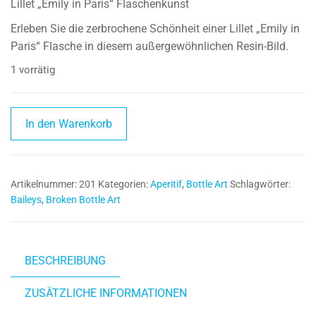
Lillet „Emily in Paris“ Flaschenkunst
Erleben Sie die zerbrochene Schönheit einer Lillet „Emily in
Paris“ Flasche in diesem außergewöhnlichen Resin-Bild.
1 vorrätig
Lillet
In den Warenkorb
"Emily
in
Paris"
Artikelnummer:
201
Kategorien:
Aperitif
,
Bottle Art
Schlagwörter:
Broken
Baileys
,
Broken Bottle Art
Bottle
Art
I
Flaschenkunst
BESCHREIBUNG
I
Bilderrahmen
ZUSÄTZLICHE INFORMATIONEN
Menge