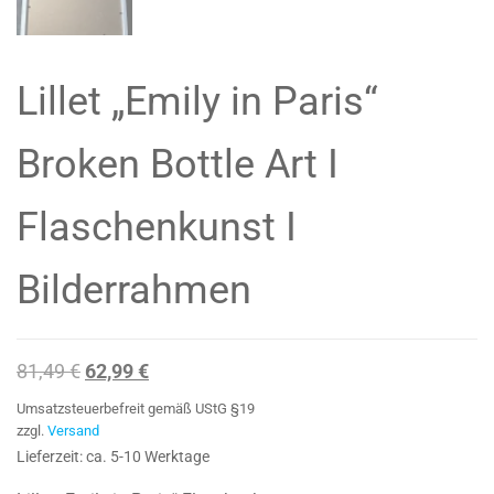
Lillet „Emily in Paris“
Broken Bottle Art I
Flaschenkunst I
Bilderrahmen
Ursprünglicher
Aktueller
81,49
€
62,99
€
Preis
Preis
Umsatzsteuerbefreit gemäß UStG §19
war:
ist:
zzgl.
Versand
Lieferzeit: ca. 5-10 Werktage
81,49 €
62,99 €.