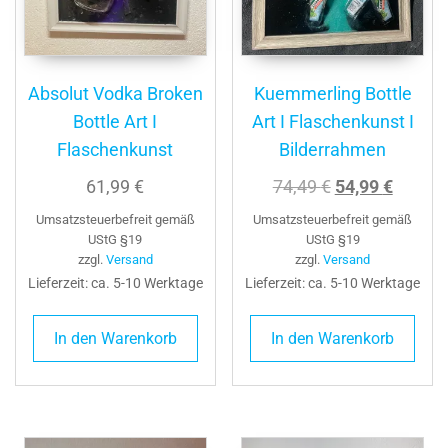
Absolut Vodka Broken
Kuemmerling Bottle
Bottle Art I
Art I Flaschenkunst I
Flaschenkunst
Bilderrahmen
Ursprüngliche
Aktuell
61,99
€
74,49
€
54,99
€
Preis
Preis
Umsatzsteuerbefreit gemäß
Umsatzsteuerbefreit gemäß
war:
ist:
UStG §19
UStG §19
zzgl.
Versand
zzgl.
Versand
74,49 €
54,99 €
Lieferzeit: ca. 5-10 Werktage
Lieferzeit: ca. 5-10 Werktage
In den Warenkorb
In den Warenkorb