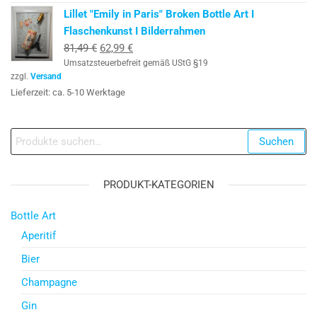
Lillet "Emily in Paris" Broken Bottle Art I
Flaschenkunst I Bilderrahmen
Ursprünglicher
Aktueller
81,49
€
62,99
€
Umsatzsteuerbefreit gemäß UStG §19
Preis
Preis
zzgl.
Versand
war:
ist:
Lieferzeit: ca. 5-10 Werktage
81,49 €
62,99 €.
Suche
Suchen
nach:
PRODUKT-KATEGORIEN
Bottle Art
Aperitif
Bier
Champagne
Gin